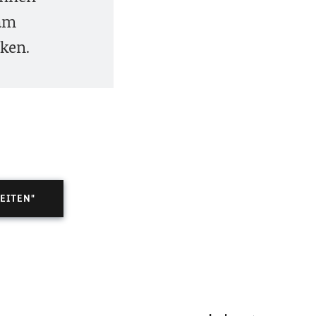
eam
ken.
EITEN"