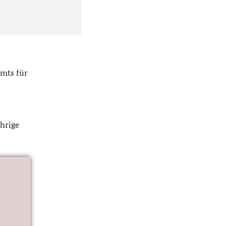
amts für
ährige